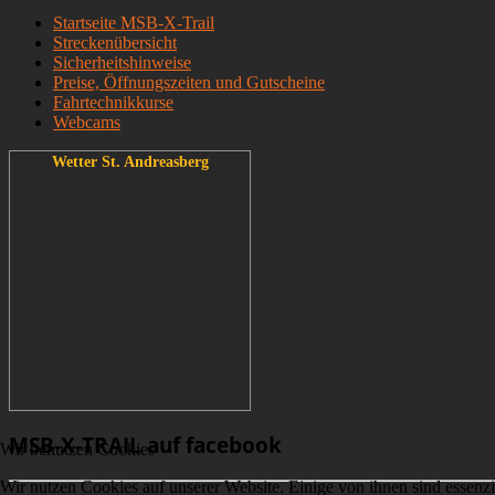
Startseite MSB-X-Trail
Streckenübersicht
Sicherheitshinweise
Preise, Öffnungszeiten und Gutscheine
Fahrtechnikkurse
Webcams
Wetter St. Andreasberg
MSB-X-TRAIL auf facebook
Wir benutzen Cookies
Wir nutzen Cookies auf unserer Website. Einige von ihnen sind essenzi