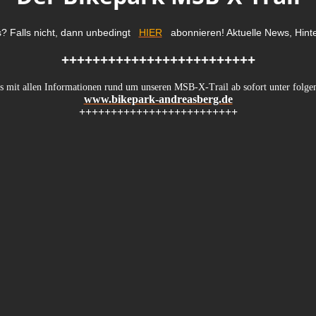
s? Falls nicht, dann unbedingt
HIER
abonnieren! Aktuelle News, Hinter
+++++++++++++++++++++++++
ns mit allen Informationen rund um unseren MSB-X-Trail ab sofort unter folge
www.bikepark-andreasberg.de
+++++++++++++++++++++++++